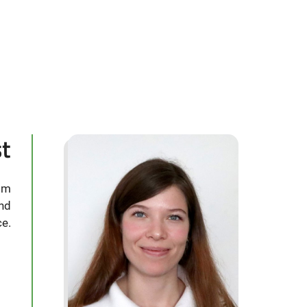
st
 im
und
ce.