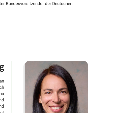
iter Bundesvorsitzender der Deutschen
g
 an
ch
ena
und
nd
auf