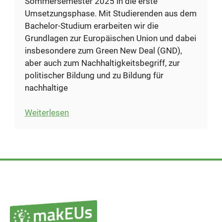
Sommersemester 2025 in die erste
Umsetzungsphase. Mit Studierenden aus dem
Bachelor-Studium erarbeiten wir die
Grundlagen zur Europäischen Union und dabei
insbesondere zum Green New Deal (GND),
aber auch zum Nachhaltigkeitsbegriff, zur
politischer Bildung und zu Bildung für
nachhaltige
:
Weiterlesen
Die
Vorbereitungen
laufen
auf
Hochtouren