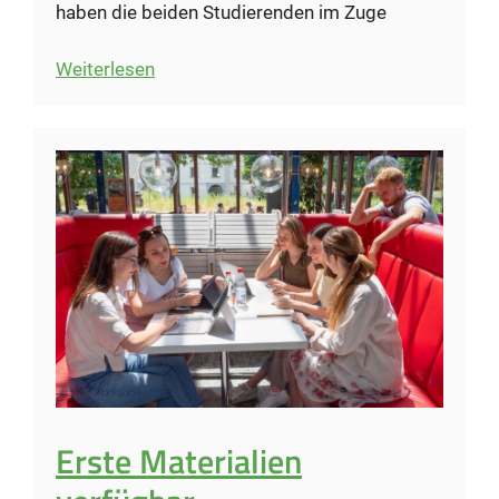
haben die beiden Studierenden im Zuge
:
Weiterlesen
Virtuelle
Stadt
belegt
ersten
Platz
beim
Student
Design
Contest
der
Konferenz
“SLERD
2026”
Erste Materialien