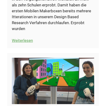
als zehn Schulen erprobt. Damit haben die
ersten Mobilen Makerboxen bereits mehrere
Itterationen in unserem Design Based
Research Verfahren durchlaufen. Erprobt
wurden
:
Weiterlesen
Erste
Mobile
Makerboxen
an
zehn
Schulen
erprobt