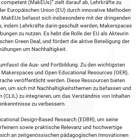
 competent (MakEUs)“ zielt darauf ab, Lehrkräfte zu
s der Europäischen Union (EU) durch innovative Methoden
n. MakEUs befasst sich insbesondere mit der dringenden
s, indem Lehrkräfte darin geschult werden, Makerspaces
ungen zu nutzen. Es hebt die Rolle der EU als Akteurin
chen Green Deal, und fördert die aktive Beteiligung der
ühungen um Nachhaltigkeit.
 umfasst die Aus- und Fortbildung. Zu den wichtigsten
e Makerspaces und Open Educational Resources (OER),
prache veröffentlicht werden. Diese Ressourcen bieten
gen, um sich mit Nachhaltigkeitsthemen zu befassen und
en (CLIL) zu integrieren, um das Verständnis von Inhalten
nkenntnisse zu verbessern.
ucational Design-Based Research (EDBR), um seine
erfeinern sowie praktische Relevanz und hochwertige
t sich an zeitgenössischen pädagogischen Innovationen