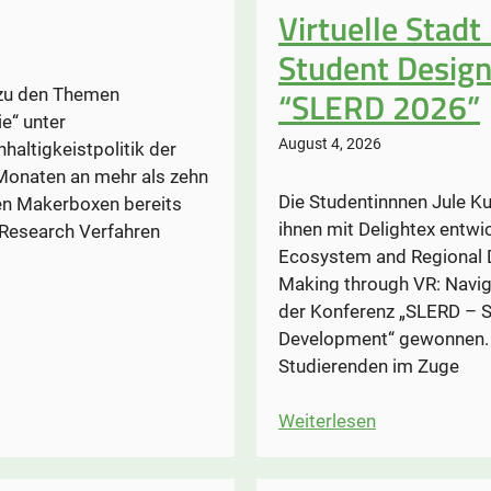
Virtuelle Stadt
Student Design
“SLERD 2026”
 zu den Themen
e“ unter
August 4, 2026
altigkeistpolitik der
Monaten an mehr als zehn
Die Studentinnnen Jule K
en Makerboxen bereits
ihnen mit Delightex entwi
 Research Verfahren
Ecosystem and Regional D
Making through VR: Navig
der Konferenz „SLERD – 
Development“ gewonnen. D
Studierenden im Zuge
:
Weiterlesen
Virtuelle
Stadt