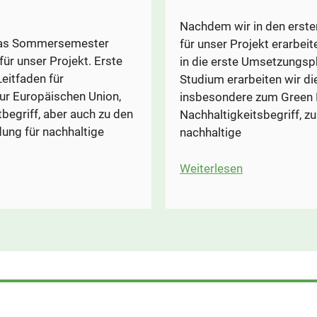
Nachdem wir in den erste
r das Sommersemester
für unser Projekt erarbe
für unser Projekt. Erste
in die erste Umsetzungsp
Leitfaden für
Studium erarbeiten wir d
zur Europäischen Union,
insbesondere zum Green 
egriff, aber auch zu den
Nachhaltigkeitsbegriff, zu
dung für nachhaltige
nachhaltige
:
Weiterlesen
Die
Vorbereitung
laufen
auf
Hochtouren