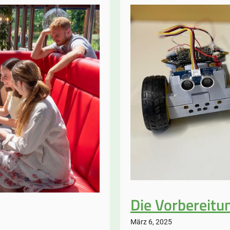
belegt
ersten
Platz
beim
Student
Design
Contest
der
Konferenz
“SLERD
2026”
Die Vorbereitu
März 6, 2025